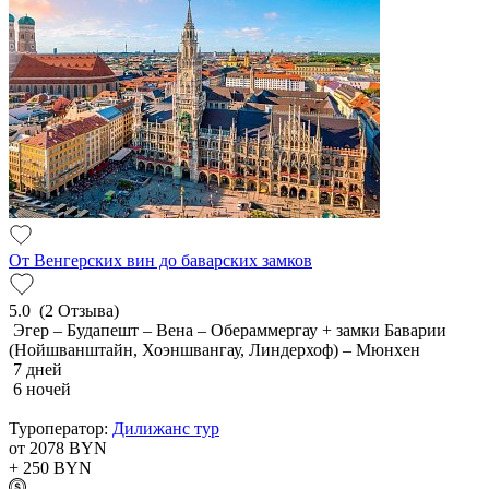
От Венгерских вин до баварских замков
5.0
(2 Отзыва)
Эгер – Будапешт – Вена – Обераммергау + замки Баварии
(Нойшванштайн, Хоэншвангау, Линдерхоф) – Мюнхен
7 дней
6 ночей
Туроператор:
Дилижанс тур
от 2078
BYN
+ 250
BYN