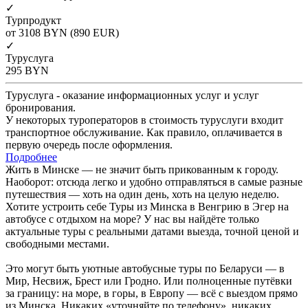
✓
Турпродукт
от 3108
BYN
(890 EUR)
✓
Туруслуга
295
BYN
Туруслуга - оказание информационных услуг и услуг
бронирования.
У некоторых туроператоров в стоимость туруслуги входит
транспортное обслуживание. Как правило, оплачивается в
первую очередь после оформления.
Подробнее
Жить в Минске — не значит быть прикованным к городу.
Наоборот: отсюда легко и удобно отправляться в самые разные
путешествия — хоть на один день, хоть на целую неделю.
Хотите устроить себе Туры из Минска в Венгрию в Эгер на
автобусе с отдыхом на море? У нас вы найдёте только
актуальные туры с реальными датами выезда, точной ценой и
свободными местами.
Это могут быть уютные автобусные туры по Беларуси — в
Мир, Несвиж, Брест или Гродно. Или полноценные путёвки
за границу: на море, в горы, в Европу — всё с выездом прямо
из Минска. Никаких «уточняйте по телефону», никаких