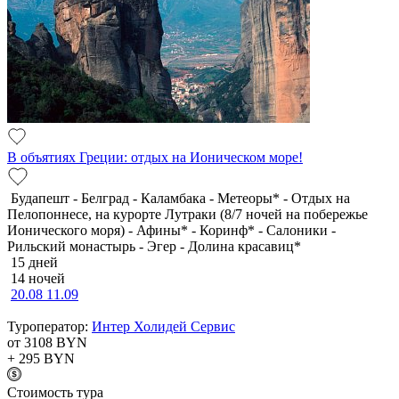
В объятиях Греции: отдых на Ионическом море!
Будапешт - Белград - Каламбака - Метеоры* - Отдых на
Пелопоннесе, на курорте Лутраки (8/7 ночей на побережье
Ионического моря) - Афины* - Коринф* - Салоники -
Рильский монастырь - Эгер - Долина красавиц*
15 дней
14 ночей
20.08
11.09
Туроператор:
Интер Холидей Сервис
от 3108
BYN
+ 295
BYN
Cтоимость тура