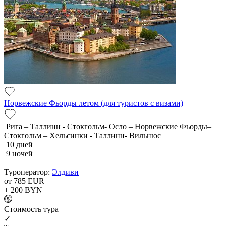
Норвежские Фьорды летом (для туристов с визами)
Рига – Таллинн - Стокгольм- Осло – Норвежские Фьорды–
Стокгольм – Хельсинки - Таллинн- Вильнюс
10 дней
9 ночей
Туроператор:
Элдиви
от 785
EUR
+ 200
BYN
Cтоимость тура
✓