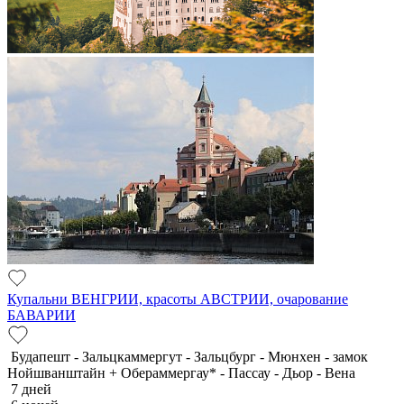
Купальни ВЕНГРИИ, красоты АВСТРИИ, очарование
БАВАРИИ
Будапешт - Зальцкаммергут - Зальцбург - Мюнхен - замок
Нойшванштайн + Обераммергау* - Пассау - Дьор - Вена
7 дней