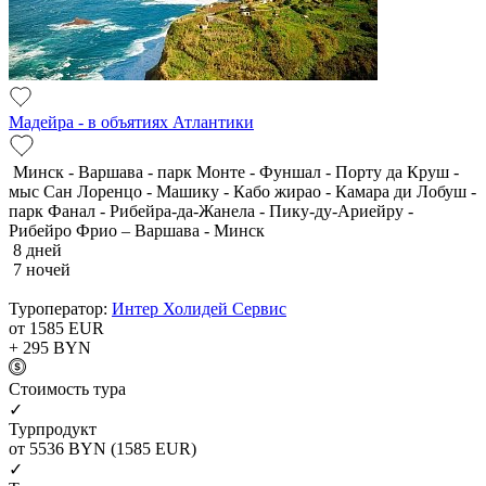
Мадейра - в объятиях Атлантики
Минск - Варшава - парк Монте - Фуншал - Порту да Круш -
мыс Сан Лоренцо - Машику - Кабо жирао - Камара ди Лобуш -
парк Фанал - Рибейра-да-Жанела - Пику-ду-Ариейру -
Рибейро Фрио – Варшава - Минск
8 дней
7 ночей
Туроператор:
Интер Холидей Сервис
от 1585
EUR
+ 295
BYN
Cтоимость тура
✓
Турпродукт
от 5536
BYN
(1585 EUR)
✓