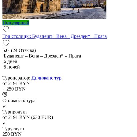
Популярный
Три столицы: Будапешт - Вена - Дрезден* - Прага
5.0
(24 Отзыва)
Будапешт – Вена – Дрезден* – Прага
6 дней
5 ночей
Туроператор:
Дилижанс тур
от 2191
BYN
+ 250
BYN
Cтоимость тура
✓
Турпродукт
от 2191
BYN
(630 EUR)
✓
Туруслуга
250
BYN