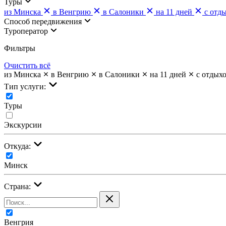
Туры
из Минска
в Венгрию
в Салоники
на 11 дней
с отд
Cпособ передвижения
Туроператор
Фильтры
Очистить всё
из Минска
в Венгрию
в Салоники
на 11 дней
с отдых
Тип услуги:
Туры
Экскурсии
Откуда:
Минск
Страна:
Венгрия