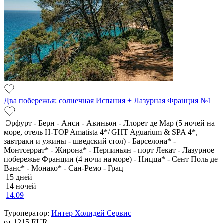
Два побережья: солнечная Испания + Лазурная Франция №1
Эрфурт - Берн - Анси - Авиньон - Ллорет де Мар (5 ночей на
море, отель H-TOP Amatista 4*/ GHT Aguarium & SPA 4*,
завтраки и ужины - шведский стол) - Барселона* -
Монтсеррат* - Жирона* - Перпиньян - порт Лекат - Лазурное
побережье Франции (4 ночи на море) - Ницца* - Сент Поль де
Ванс* - Монако* - Сан-Ремо - Грац
15 дней
14 ночей
14.09
Туроператор:
Интер Холидей Сервис
от 1215
EUR