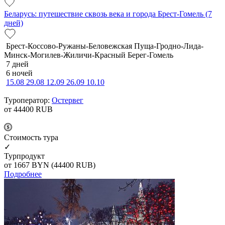
Беларусь: путешествие сквозь века и города Брест-Гомель (7
дней)
Брест-Коссово-Ружаны-Беловежская Пуща-Гродно-Лида-
Минск-Могилев-Жиличи-Красный Берег-Гомель
7 дней
6 ночей
15.08
29.08
12.09
26.09
10.10
Туроператор:
Остервег
от 44400
RUB
Cтоимость тура
✓
Турпродукт
от 1667
BYN
(44400 RUB)
Подробнее