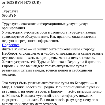
от 1635
BYN
(470 EUR)
✓
Туруслуга
696
BYN
Туруслуга - оказание информационных услуг и услуг
бронирования.
У некоторых туроператоров в стоимость туруслуги входит
транспортное обслуживание. Как правило, оплачивается в
первую очередь после оформления.
Подробнее
Жить в Минске — не значит быть прикованным к городу.
Наоборот: отсюда легко и удобно отправляться в самые разные
путешествия — хоть на один день, хоть на целую неделю.
Хотите устроить себе Туры из Минска в Верону на 8 дней по
Европе? У нас вы найдёте только актуальные туры с
реальными датами выезда, точной ценой и свободными
местами.
Это могут быть уютные автобусные туры по Беларуси — в
Мир, Несвиж, Брест или Гродно. Или полноценные путёвки
за границу: на море, в горы, в Европу — всё с выездом прямо
из Минска. Никаких «уточняйте по телефону», никаких
сюрпризов при оплате. Вы видите всё сразу: дату, цену, что
включено и сколько мест осталось.