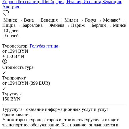
Европа без границ: Швейцария, Италия, Испания, Франция,
Австрия
Минск → Вена → Венеция → Милан → Генуя → Монако* →
Ницца → Барселона → Женева → Париж → Берлин → Минск
10 дней
9 ночей
Туроператор:
Голубая птица
от 1394
BYN
+ 150
BYN
Cтоимость тура
✓
Турпродукт
от 1394
BYN
(399 EUR)
✓
Туруслуга
150
BYN
Туруслуга - оказание информационных услуг и услуг
бронирования.
У некоторых туроператоров в стоимость туруслуги входит
транспортное обслуживание. Как правило, оплачивается в