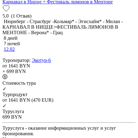
Карнавал в Ницце + Фестиваль лимонов в Ментоне
5.0
(1 Отзыв)
Нюрнберг - Страсбург -Кольмар* - Эгисхайм* - Милан -
КАРНАВАЛ В НИЦЦЕ+ФЕСТИВАЛЬ ЛИМОНОВ В
МЕНТОНЕ - Верона* - Грац
8 дней
7 ночей
12.02
Туроператор:
Экотур-6
от 1641
BYN
+ 699
BYN
Cтоимость тура
✓
Турпродукт
от 1641
BYN
(470 EUR)
✓
Туруслуга
699
BYN
Туруслуга - оказание информационных услуг и услуг
бронирования.