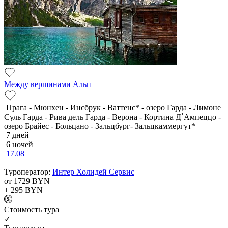
Между вершинами Альп
Прага - Мюнхен - Инсбрук - Ваттенс* - озеро Гарда - Лимоне
Суль Гарда - Рива дель Гарда - Верона - Кортина Д`Ампеццо -
озеро Брайес - Больцано - Зальцбург- Зальцкаммергут*
7 дней
6 ночей
17.08
Туроператор:
Интер Холидей Сервис
от 1729
BYN
+ 295
BYN
Cтоимость тура
✓