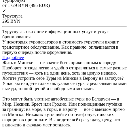
Турпродукт
от 1729
BYN
(495 EUR)
✓
Туруслуга
295
BYN
Туруслуга - оказание информационных услуг и услуг
бронирования.
У некоторых туроператоров в стоимость туруслуги входит
транспортное обслуживание. Как правило, оплачивается в
первую очередь после оформления.
Подробнее
Жить в Минске — не значит быть прикованным к городу.
Наоборот: отсюда легко и удобно отправляться в самые разные
путешествия — хоть на один день, хоть на целую неделю.
Хотите устроить себе Туры из Минска в Верону на автобусе?
У нас вы найдёте только актуальные туры с реальными датами
выезда, точной ценой и свободными местами.
Это могут быть уютные автобусные туры по Беларуси — в
Мир, Несвиж, Брест или Гродно. Или полноценные путёвки
за границу: на море, в горы, в Европу — всё с выездом прямо
из Минска. Никаких «уточняйте по телефону», никаких
сюрпризов при оплате. Вы видите всё сразу: дату, цену, что
включено и сколько мест осталось.