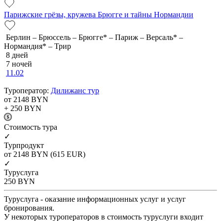
Парижские грёзы, кружева Брюгге и тайны Нормандии
Берлин – Брюссель – Брюгге* – Париж – Версаль* –
Нормандия* – Трир
8 дней
7 ночей
11.02
Туроператор:
Дилижанс тур
от 2148
BYN
+ 250
BYN
Cтоимость тура
✓
Турпродукт
от 2148
BYN
(615 EUR)
✓
Туруслуга
250
BYN
Туруслуга - оказание информационных услуг и услуг
бронирования.
У некоторых туроператоров в стоимость туруслуги входит