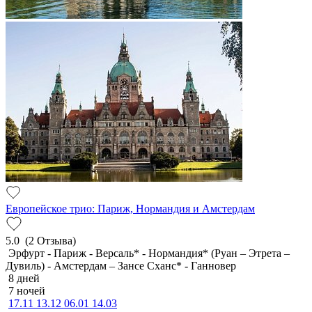
Европейское трио: Париж, Нормандия и Амстердам
5.0
(2 Отзыва)
Эрфурт - Париж - Версаль* - Нормандия* (Руан – Этрета –
Дувиль) - Амстердам – Зансе Сханс* - Ганновер
8 дней
7 ночей
17.11
13.12
06.01
14.03