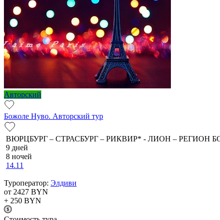
Авторский
Божоле Нуво. Авторский тур
ВЮРЦБУРГ – СТРАСБУРГ – РИКВИР* - ЛИОН – РЕГИОН Б
9 дней
8 ночей
14.11
Туроператор:
Элдиви
от 2427
BYN
+ 250
BYN
Cтоимость тура