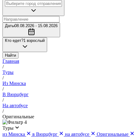
Даты
08.08.2026 - 15.08.2026
Кто едет?
1 взрослый
Найти
Главная
/
Туры
/
Из Минска
/
В Вюрцбург
/
На автобусе
/
Оригинальные
4
Туры
из Минска
в Вюрцбург
на автобусе
Оригинальные