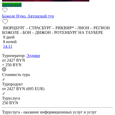
Авторский
Божоле Нуво. Авторский тур
ВЮРЦБУРГ – СТРАСБУРГ – РИКВИР* - ЛИОН – РЕГИОН
БОЖОЛЕ - БОН – ДИЖОН - РОТЕНБУРГ НА ТАУБЕРЕ
9 дней
8 ночей
14.11
Туроператор:
Элдиви
от 2427
BYN
+ 250
BYN
Cтоимость тура
✓
Турпродукт
от 2427
BYN
(695 EUR)
✓
Туруслуга
250
BYN
Туруслуга - оказание информационных услуг и услуг