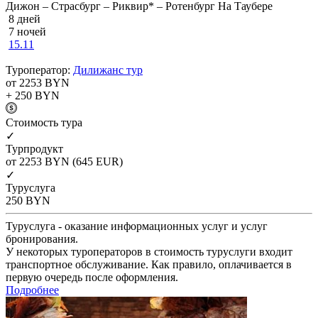
Дижон – Страсбург – Риквир* – Ротенбург На Таубере
8 дней
7 ночей
15.11
Туроператор:
Дилижанс тур
от 2253
BYN
+ 250
BYN
Cтоимость тура
✓
Турпродукт
от 2253
BYN
(645 EUR)
✓
Туруслуга
250
BYN
Туруслуга - оказание информационных услуг и услуг
бронирования.
У некоторых туроператоров в стоимость туруслуги входит
транспортное обслуживание. Как правило, оплачивается в
первую очередь после оформления.
Подробнее