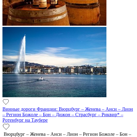
Винные дороги Франции: Вюрцбург – Женева – Анси – Лион
– Регион Божоле – Бон – Дижон – Страсбург – Риквир* –
Ротенбург на Таубере
Вюрцбург – Женева – Анси – Лион – Регион Божоле – Бон –