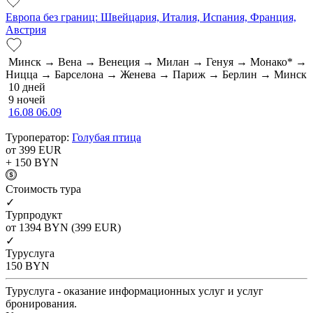
Европа без границ: Швейцария, Италия, Испания, Франция,
Австрия
Минск → Вена → Венеция → Милан → Генуя → Монако* →
Ницца → Барселона → Женева → Париж → Берлин → Минск
10 дней
9 ночей
16.08
06.09
Туроператор:
Голубая птица
от 399
EUR
+ 150
BYN
Cтоимость тура
✓
Турпродукт
от 1394
BYN
(399 EUR)
✓
Туруслуга
150
BYN
Туруслуга - оказание информационных услуг и услуг
бронирования.