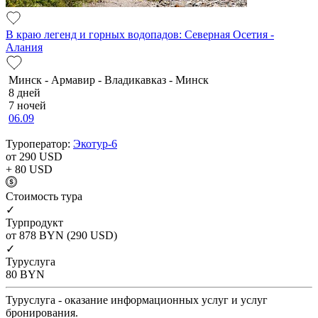
В краю легенд и горных водопадов: Северная Осетия -
Алания
Минск - Армавир - Владикавказ - Минск
8 дней
7 ночей
06.09
Туроператор:
Экотур-6
от 290
USD
+ 80
USD
Cтоимость тура
✓
Турпродукт
от 878
BYN
(290 USD)
✓
Туруслуга
80
BYN
Туруслуга - оказание информационных услуг и услуг
бронирования.