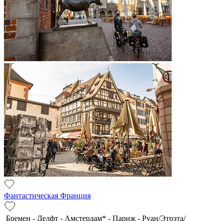
Фантастическая Франция
Бремен - Делфт - Амстердам* - Париж - Руан/Этрэта/