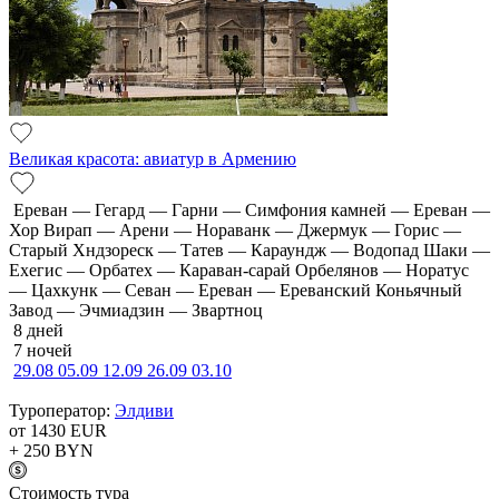
Великая красота: авиатур в Армению
Ереван — Гегард — Гарни — Симфония камней — Ереван —
Хор Вирап — Арени — Нораванк — Джермук — Горис —
Старый Хндзореск — Татев — Караундж — Водопад Шаки —
Ехегис — Орбатех — Караван-сарай Орбелянов — Норатус
— Цахкунк — Севан — Ереван — Ереванский Коньячный
Завод — Эчмиадзин — Звартноц
8 дней
7 ночей
29.08
05.09
12.09
26.09
03.10
Туроператор:
Элдиви
от 1430
EUR
+ 250
BYN
Cтоимость тура