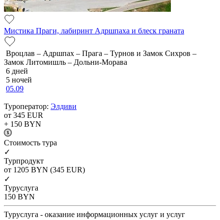
Мистика Праги, лабиринт Адршпаха и блеск граната
Вроцлав – Адршпах – Прага – Турнов и Замок Сихров –
Замок Литомишль – Дольни-Морава
6 дней
5 ночей
05.09
Туроператор:
Элдиви
от 345
EUR
+ 150
BYN
Cтоимость тура
✓
Турпродукт
от 1205
BYN
(345 EUR)
✓
Туруслуга
150
BYN
Туруслуга - оказание информационных услуг и услуг