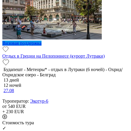
Визовая поддержка
Отдых в Греции на Пелопоннесе (курорт Лутраки)
Будапешт - Метеоры* - отдых в Лутраки (6 ночей) - Охрид/
Охридское озеро - Белград
13 дней
12 ночей
27.08
Туроператор:
Экотур-6
от 540
EUR
+ 230
EUR
Cтоимость тура
✓