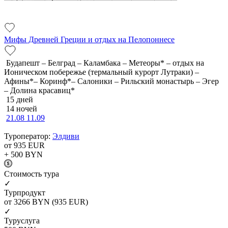
Мифы Древней Греции и отдых на Пелопоннесе
Будапешт – Белград – Каламбака – Метеоры* – отдых на
Ионическом побережье (термальный курорт Лутраки) –
Афины*– Коринф*– Салоники – Рильский монастырь – Эгер
– Долина красавиц*
15 дней
14 ночей
21.08
11.09
Туроператор:
Элдиви
от 935
EUR
+ 500
BYN
Cтоимость тура
✓
Турпродукт
от 3266
BYN
(935 EUR)
✓
Туруслуга