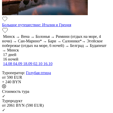
Большое путешествие: Италия и Греция
Минск → Вена → Болонья → Римини (отдых на море, 4
ночи) → Сан-Марино* → Бари → Салоники*→ Эгейское
побережье (отдых на море, 6 ночей) → Белград → Будапешт
→ Минск
17 дней
16 ночей
14.08
04.09
18.09
02.10
16.10
Туроператор:
Голубая птица
от 590
EUR
+ 240
BYN
Cтоимость тура
✓
Турпродукт
от 2061
BYN
(590 EUR)
✓