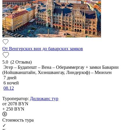
От Венгерских вин до баварских замков
5.0
(2 Отзыва)
Эгер – Будапешт – Вена – Обераммергау + замки Баварии
(Нойшванштайн, Хоэншвангау, Линдерхоф) – Мюнхен
7 дней
6 ночей
08.12
Туроператор:
Дилижанс тур
от 2078
BYN
+ 250
BYN
Cтоимость тура
✓