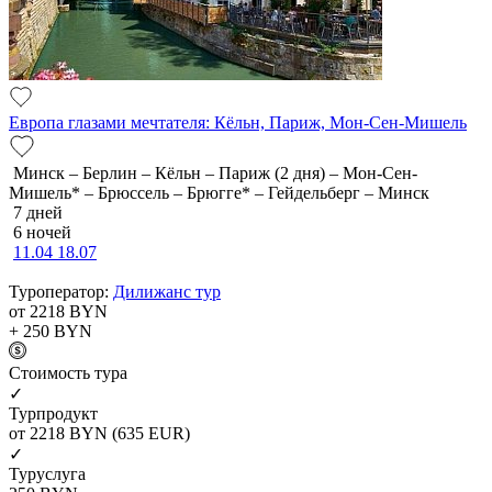
Европа глазами мечтателя: Кёльн, Париж, Мон-Сен-Мишель
Минск – Берлин – Кёльн – Париж (2 дня) – Мон-Сен-
Мишель* – Брюссель – Брюгге* – Гейдельберг – Минск
7 дней
6 ночей
11.04
18.07
Туроператор:
Дилижанс тур
от 2218
BYN
+ 250
BYN
Cтоимость тура
✓
Турпродукт
от 2218
BYN
(635 EUR)
✓
Туруслуга