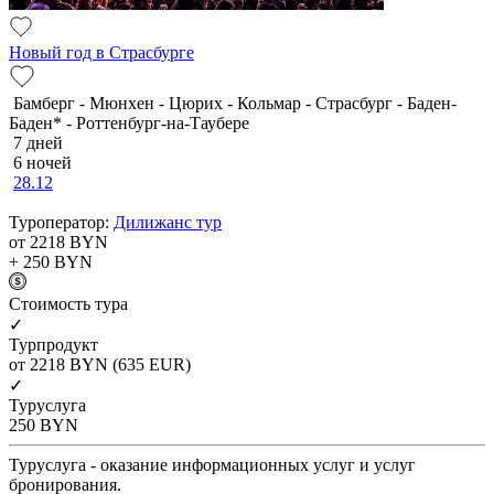
Новый год в Страсбурге
Бамберг - Мюнхен - Цюрих - Кольмар - Страсбург - Баден-
Баден* - Роттенбург-на-Таубере
7 дней
6 ночей
28.12
Туроператор:
Дилижанс тур
от 2218
BYN
+ 250
BYN
Cтоимость тура
✓
Турпродукт
от 2218
BYN
(635 EUR)
✓
Туруслуга
250
BYN
Туруслуга - оказание информационных услуг и услуг
бронирования.