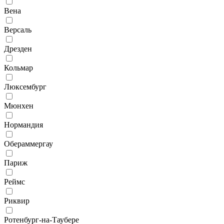
Вена
Версаль
Дрезден
Кольмар
Люксембург
Мюнхен
Нормандия
Обераммергау
Париж
Реймс
Риквир
Ротенбург-на-Таубере