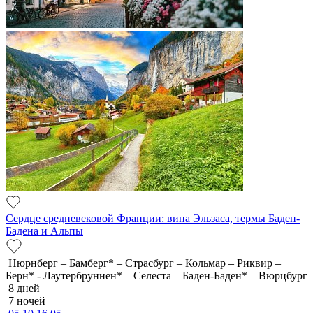
Сердце средневековой Франции: вина Эльзаса, термы Баден-
Бадена и Альпы
Нюрнберг – Бамберг* – Страсбург – Кольмар – Риквир –
Берн* - Лаутербруннен* – Селеста – Баден-Баден* – Вюрцбург
8 дней
7 ночей