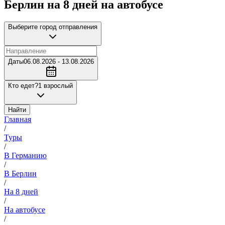
Берлин на 8 дней на автобусе
Выберите город отправления
Даты
06.08.2026 - 13.08.2026
Кто едет?
1 взрослый
Найти
Главная
/
Туры
/
В Германию
/
В Берлин
/
На 8 дней
/
На автобусе
/