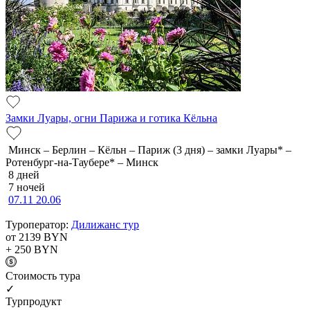
Замки Луары, огни Парижа и готика Кёльна
Минск – Берлин – Кёльн – Париж (3 дня) – замки Луары* –
Ротенбург-на-Таубере* – Минск
8 дней
7 ночей
07.11
20.06
Туроператор:
Дилижанс тур
от 2139
BYN
+ 250
BYN
Cтоимость тура
✓
Турпродукт