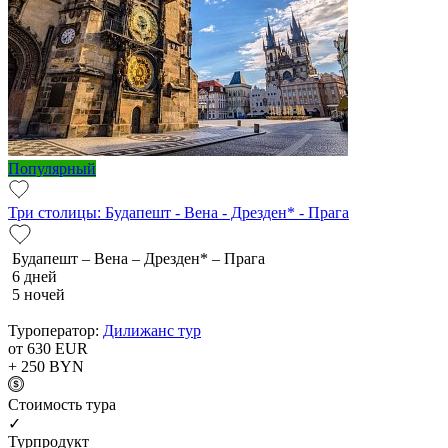
Популярный
Три столицы: Будапешт - Вена - Дрезден* - Прага
Будапешт – Вена – Дрезден* – Прага
6 дней
5 ночей
Туроператор:
Дилижанс тур
от 630
EUR
+ 250
BYN
Cтоимость тура
✓
Турпродукт