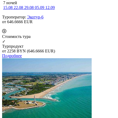
7 ночей
15.08
22.08
29.08
05.09
12.09
Туроператор:
Экотур-6
от 646.6666
EUR
Cтоимость тура
✓
Турпродукт
от 2258
BYN
(646.6666 EUR)
Подробнее