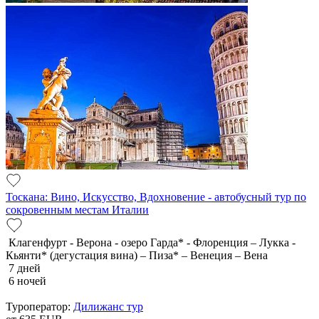
Тоскана: Вино, Искусство, Вдохновение - автобусный тур по
сокровенным местам Италии
Клагенфурт - Верона - озеро Гарда* - Флоренция – Лукка -
Кьянти* (дегустация вина) – Пиза* – Венеция – Вена
7 дней
6 ночей
Туроператор:
Дилижанс тур