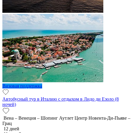
Визовая поддержка
Автобусный тур в Италию с отдыхом в Лидо ди Езоло (8
ночей)
Вена – Венеция – Шопинг Аутлет Центр Новента-Ди-Пьяве –
Грац
12 дней