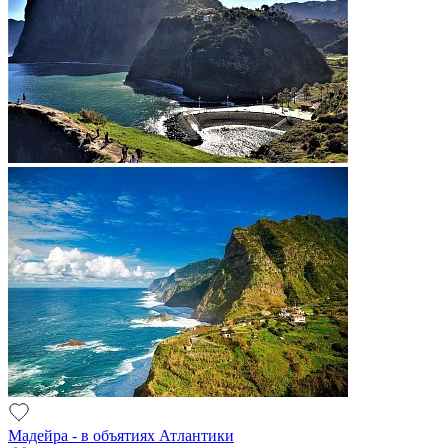
Мадейра - в объятиях Атлантики