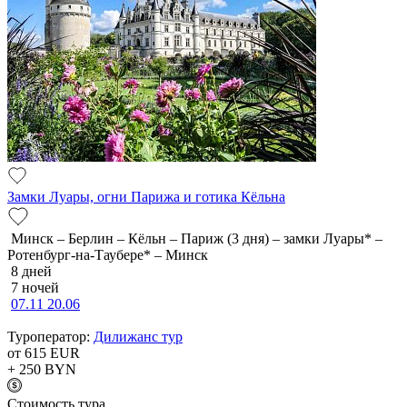
Замки Луары, огни Парижа и готика Кёльна
Минск – Берлин – Кёльн – Париж (3 дня) – замки Луары* –
Ротенбург-на-Таубере* – Минск
8 дней
7 ночей
07.11
20.06
Туроператор:
Дилижанс тур
от 615
EUR
+ 250
BYN
Cтоимость тура