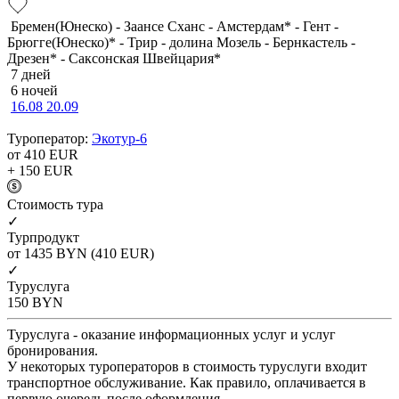
Бремен(Юнеско) - Заансе Сханс - Амстердам* - Гент -
Брюгге(Юнеско)* - Трир - долина Мозель - Бернкастель -
Дрезен* - Саксонская Швейцария*
7 дней
6 ночей
16.08
20.09
Туроператор:
Экотур-6
от 410
EUR
+ 150
EUR
Cтоимость тура
✓
Турпродукт
от 1435
BYN
(410 EUR)
✓
Туруслуга
150
BYN
Туруслуга - оказание информационных услуг и услуг
бронирования.
У некоторых туроператоров в стоимость туруслуги входит
транспортное обслуживание. Как правило, оплачивается в
первую очередь после оформления.