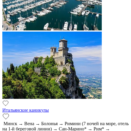
Итальянские каникулы
Минск → Вена → Болонья → Римини (7 ночей на море, отель
на 1-й береговой линии) → Сан-Марино* → Рим* →