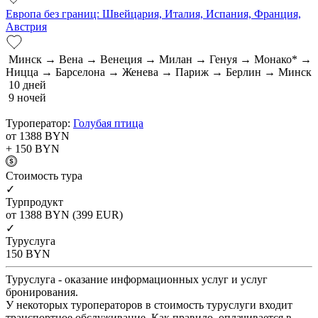
Европа без границ: Швейцария, Италия, Испания, Франция,
Австрия
Минск → Вена → Венеция → Милан → Генуя → Монако* →
Ницца → Барселона → Женева → Париж → Берлин → Минск
10 дней
9 ночей
Туроператор:
Голубая птица
от 1388
BYN
+ 150
BYN
Cтоимость тура
✓
Турпродукт
от 1388
BYN
(399 EUR)
✓
Туруслуга
150
BYN
Туруслуга - оказание информационных услуг и услуг
бронирования.
У некоторых туроператоров в стоимость туруслуги входит
транспортное обслуживание. Как правило, оплачивается в