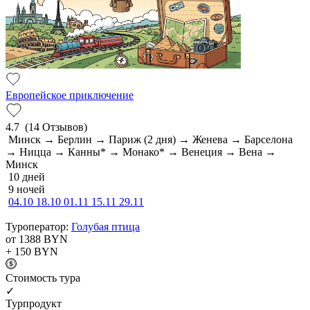
Европейское приключение
4.7
(14 Отзывов)
Минск → Берлин → Париж (2 дня) → Женева → Барселона
→ Ницца → Канны* → Монако* → Венеция → Вена →
Минск
10 дней
9 ночей
04.10
18.10
01.11
15.11
29.11
Туроператор:
Голубая птица
от 1388
BYN
+ 150
BYN
Cтоимость тура
✓
Турпродукт