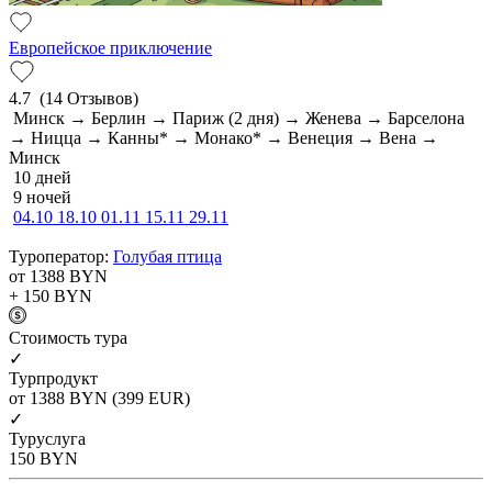
Европейское приключение
4.7
(14 Отзывов)
Минск → Берлин → Париж (2 дня) → Женева → Барселона
→ Ницца → Канны* → Монако* → Венеция → Вена →
Минск
10 дней
9 ночей
04.10
18.10
01.11
15.11
29.11
Туроператор:
Голубая птица
от 1388
BYN
+ 150
BYN
Cтоимость тура
✓
Турпродукт
от 1388
BYN
(399 EUR)
✓
Туруслуга
150
BYN