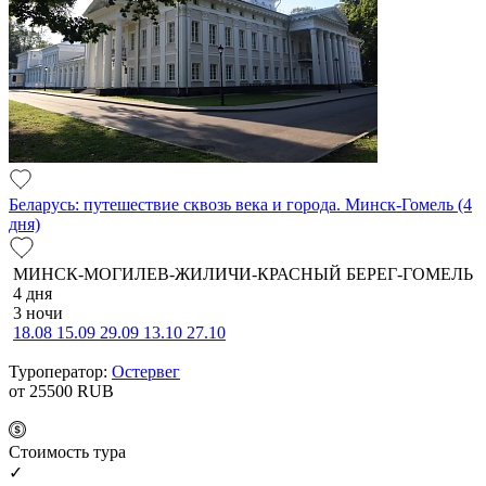
Беларусь: путешествие сквозь века и города. Минск-Гомель (4
дня)
МИНСК-МОГИЛЕВ-ЖИЛИЧИ-КРАСНЫЙ БЕРЕГ-ГОМЕЛЬ
4 дня
3 ночи
18.08
15.09
29.09
13.10
27.10
Туроператор:
Остервег
от 25500
RUB
Cтоимость тура
✓