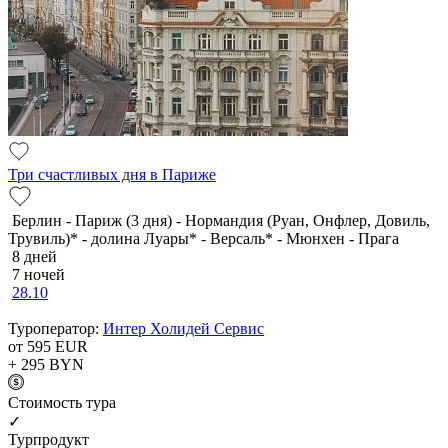
Три счастливых дня в Париже
Берлин - Париж (3 дня) - Нормандия (Руан, Онфлер, Довиль,
Трувиль)* - долина Луары* - Версаль* - Мюнхен - Прага
8 дней
7 ночей
28.10
Туроператор:
Интер Холидей Сервис
от 595
EUR
+ 295
BYN
Cтоимость тура
✓
Турпродукт