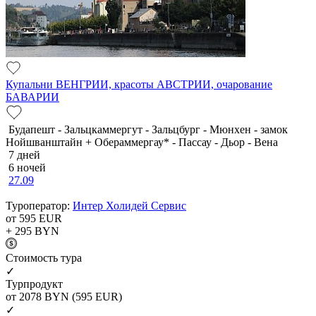
Купальни ВЕНГРИИ, красоты АВСТРИИ, очарование
БАВАРИИ
Будапешт - Зальцкаммергут - Зальцбург - Мюнхен - замок
Нойшванштайн + Обераммергау* - Пассау - Дьор - Вена
7 дней
6 ночей
27.09
Туроператор:
Интер Холидей Сервис
от 595
EUR
+ 295
BYN
Cтоимость тура
✓
Турпродукт
от 2078
BYN
(595 EUR)
✓