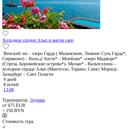
Холодное сердце Альп и магия озер
Венский лес - озеро Гарда ( Мальчезине, Лимоне Суль Гарда*,
Сирмионе) – Валь-д’Аоста* – Монблан* -озеро Маджоре*
(Стреза, Боромейские острова*)- Милан* - Вальтеллина –
холодное сердце Альп (Мантелло, Тирано, Санкт Мориц)-
Зальцбург – Сант Гильген
9 дней
8 ночей
13.08
Туроператор:
Элдиви
от 675
EUR
+ 250
BYN
Cтоимость тура
✓