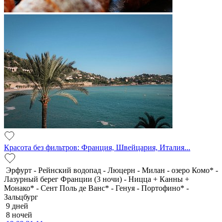
Красота без фильтров: Франция, Швейцария, Италия...
Эрфурт - Рейнский водопад - Люцерн - Милан - озеро Комо* -
Лазурный берег Франции (3 ночи) - Ницца + Канны +
Монако* - Сент Поль де Ванс* - Генуя - Портофино* -
Зальцбург
9 дней
8 ночей