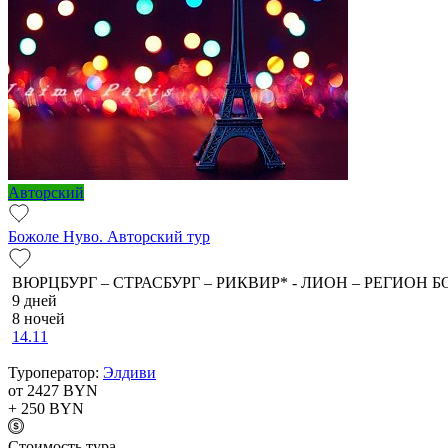
Авторский
Божоле Нуво. Авторский тур
ВЮРЦБУРГ – СТРАСБУРГ – РИКВИР* - ЛИОН – РЕГИОН Б
9 дней
8 ночей
14.11
Туроператор:
Элдиви
от 2427
BYN
+ 250
BYN
Cтоимость тура