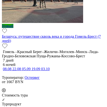
Новый
Беларусь: путешествие сквозь века и города Гомель-Брест (7
дней)
Гомель –Красный Берег–Жиличи–Могилев–Минск–Лида-
Гродно-Беловежская Пуща-Ружаны-Коссово-Брест
7 дней
6 ночей
08.08
22.08
05.09
19.09
03.10
Туроператор:
Остервег
от 1667
BYN
Cтоимость тура
✓
Турпродукт