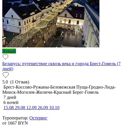
Новый
Беларусь: путешествие сквозь века и города Брест-Гомель (7
дней)
5.0
(1 Отзыв)
Брест-Коссово-Ружаны-Беловежская Пуща-Гродно-Лида-
Минск-Могилев-Жиличи-Красный Берег-Гомель
7 дней
6 ночей
15.08
29.08
12.09
26.09
10.10
Туроператор:
Остервег
от 1667
BYN