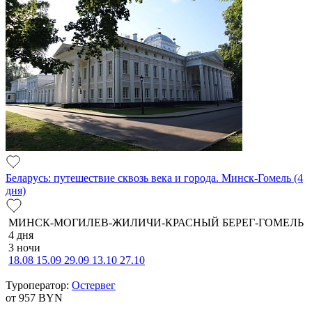
Беларусь: путешествие сквозь века и города. Минск-Гомель (4
дня)
МИНСК-МОГИЛЕВ-ЖИЛИЧИ-КРАСНЫЙ БЕРЕГ-ГОМЕЛЬ
4 дня
3 ночи
18.08
15.09
29.09
13.10
27.10
Туроператор:
Остервег
от 957
BYN