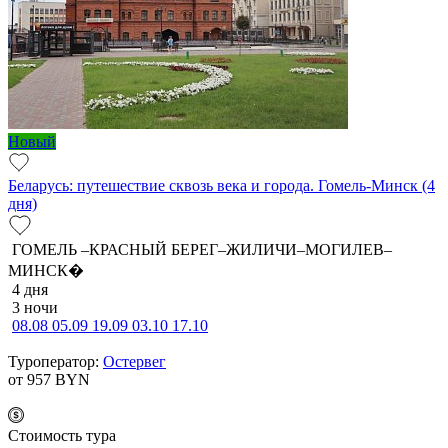
Новый
Беларусь: путешествие сквозь века и города. Гомель-Минск (4
дня)
ГОМЕЛЬ –КРАСНЫЙ БЕРЕГ–ЖИЛИЧИ–МОГИЛЕВ–
МИНСК�
4 дня
3 ночи
08.08
05.09
19.09
03.10
17.10
Туроператор:
Остервег
от 957
BYN
Cтоимость тура