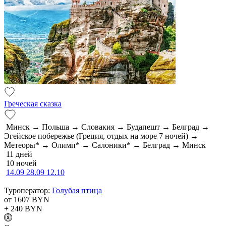
Греческая сказка
Минск → Польша → Словакия → Будапешт → Белград →
Эгейское побережье (Греция, отдых на море 7 ночей) →
Метеоры* → Олимп* → Салоники* → Белград → Минск
11 дней
10 ночей
14.09
28.09
12.10
Туроператор:
Голубая птица
от 1607
BYN
+ 240
BYN