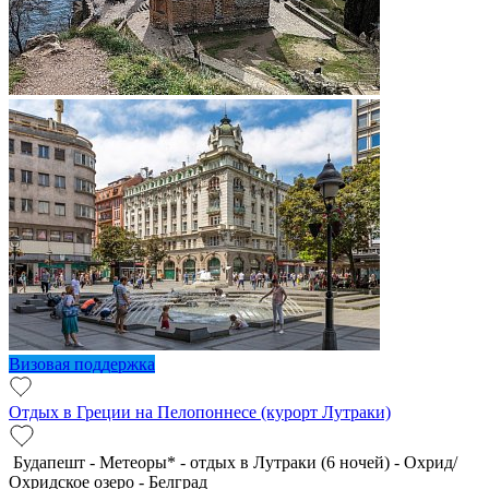
Визовая поддержка
Отдых в Греции на Пелопоннесе (курорт Лутраки)
Будапешт - Метеоры* - отдых в Лутраки (6 ночей) - Охрид/
Охридское озеро - Белград