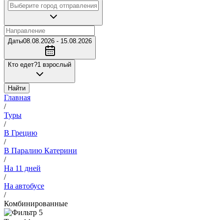
Даты
08.08.2026 - 15.08.2026
Кто едет?
1 взрослый
Найти
Главная
/
Туры
/
В Грецию
/
В Паралию Катерини
/
На 11 дней
/
На автобусе
/
Комбинированные
5