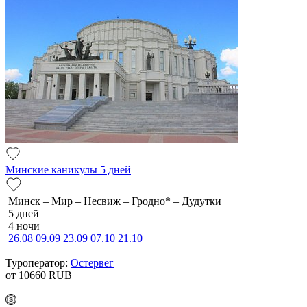
Минские каникулы 5 дней
Минск – Мир – Несвиж – Гродно* – Дудутки
5 дней
4 ночи
26.08
09.09
23.09
07.10
21.10
Туроператор:
Остервег
от 10660
RUB