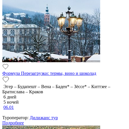
Формула Перезагрузки: термы, вино и шоколад
Эгер – Будапешт – Вена – Баден* – Зёссе* – Киттзее –
Братислава – Краков
6 дней
5 ночей
06.01
Туроператор:
Дилижанс тур
Подробнее