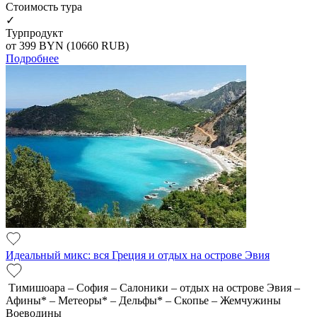
Cтоимость тура
✓
Турпродукт
от 399
BYN
(10660 RUB)
Подробнее
Идеальный микс: вся Греция и отдых на острове Эвия
Тимишоара – София – Салоники – отдых на острове Эвия –
Афины* – Метеоры* – Дельфы* – Скопье – Жемчужины
Воеводины