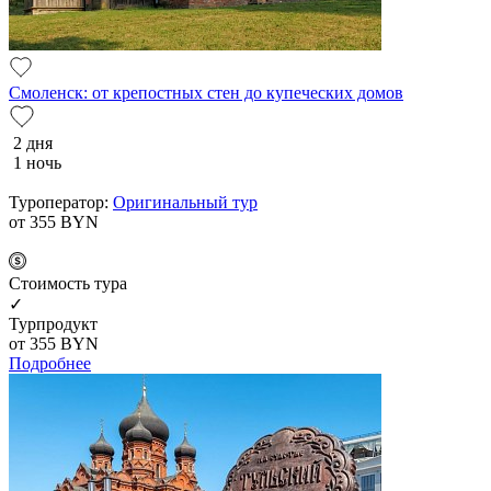
Смоленск: от крепостных стен до купеческих домов
2 дня
1 ночь
Туроператор:
Оригинальный тур
от 355
BYN
Cтоимость тура
✓
Турпродукт
от 355
BYN
Подробнее