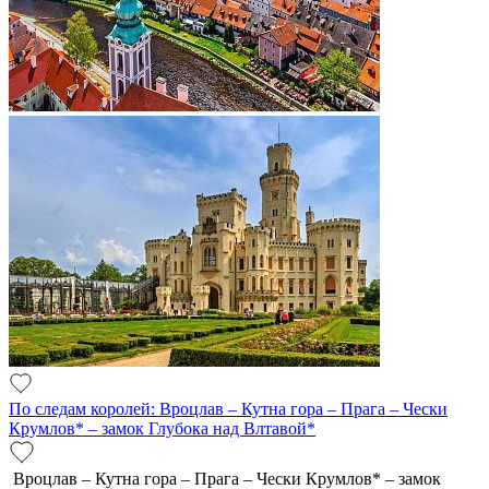
По следам королей: Вроцлав – Кутна гора – Прага – Чески
Крумлов* – замок Глубока над Влтавой*
Вроцлав – Кутна гора – Прага – Чески Крумлов* – замок