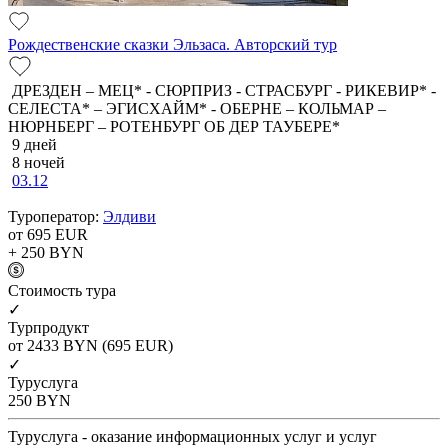
Рождественские сказки Эльзаса. Авторский тур
ДРЕЗДЕН – МЕЦ* - СЮРПРИЗ - СТРАСБУРГ - РИКЕВИР* -
СЕЛЕСТА* – ЭГИСХАЙМ* - ОБЕРНЕ – КОЛЬМАР –
НЮРНБЕРГ – РОТЕНБУРГ ОБ ДЕР ТАУБЕРЕ*
9 дней
8 ночей
03.12
Туроператор:
Элдиви
от 695
EUR
+ 250
BYN
Cтоимость тура
✓
Турпродукт
от 2433
BYN
(695 EUR)
✓
Туруслуга
250
BYN
Туруслуга - оказание информационных услуг и услуг