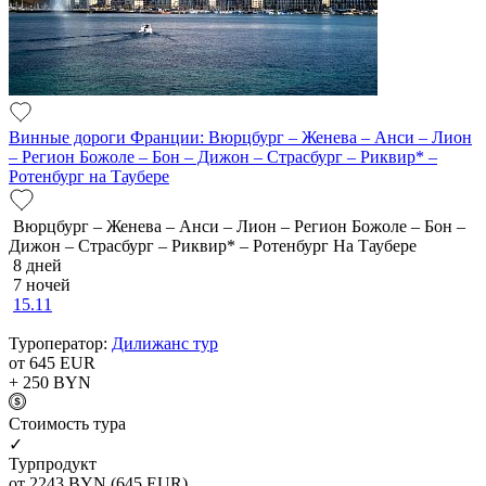
Винные дороги Франции: Вюрцбург – Женева – Анси – Лион
– Регион Божоле – Бон – Дижон – Страсбург – Риквир* –
Ротенбург на Таубере
Вюрцбург – Женева – Анси – Лион – Регион Божоле – Бон –
Дижон – Страсбург – Риквир* – Ротенбург На Таубере
8 дней
7 ночей
15.11
Туроператор:
Дилижанс тур
от 645
EUR
+ 250
BYN
Cтоимость тура
✓
Турпродукт
от 2243
BYN
(645 EUR)