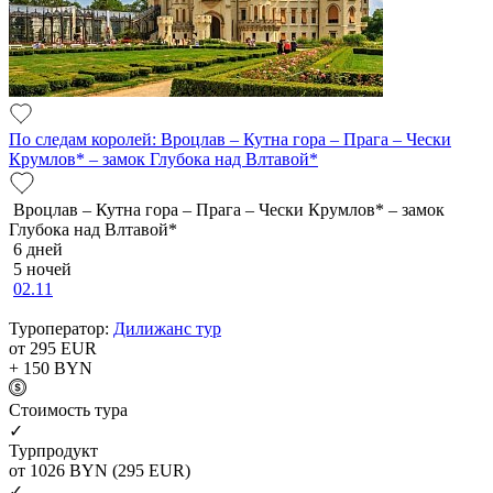
По следам королей: Вроцлав – Кутна гора – Прага – Чески
Крумлов* – замок Глубока над Влтавой*
Вроцлав – Кутна гора – Прага – Чески Крумлов* – замок
Глубока над Влтавой*
6 дней
5 ночей
02.11
Туроператор:
Дилижанс тур
от 295
EUR
+ 150
BYN
Cтоимость тура
✓
Турпродукт
от 1026
BYN
(295 EUR)
✓