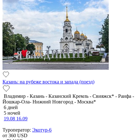
Казань: на рубеже востока и запада (поезд)
Владимир - Казань - Казанский Кремль - Свияжск* - Раифа -
Йошкар-Ола- Нижний Новгород - Москва*
6 дней
5 ночей
19.08
16.09
Туроператор:
Экотур-6
от 360
USD