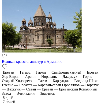
Великая красота: авиатур в Армению
Ереван — Гегард — Гарни — Симфония камней — Ереван —
Хор Вирап — Арени — Нораванк — Джермук — Горис —
Старый Хндзореск — Татев — Караундж — Водопад Шаки —
Ехегис — Орбатех — Караван-сарай Орбелянов — Норатус
— Цахкунк — Севан — Ереван — Ереванский Коньячный
Завод — Эчмиадзин — Звартноц
8 дней
7 ночей