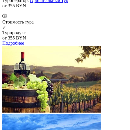
Туроператор:
Оригинальный тур
от 355
BYN
Cтоимость тура
✓
Турпродукт
от 355
BYN
Подробнее