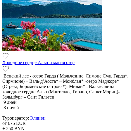
Холодное сердце Альп и магия озер
Венский лес - озеро Гарда ( Мальчезине, Лимоне Суль Гарда*,
Сирмионе) – Валь-д’Аоста* – Монблан* -озеро Маджоре*
(Стреза, Боромейские острова*)- Милан* - Вальтеллина –
холодное сердце Альп (Мантелло, Тирано, Санкт Мориц)-
Зальцбург – Сант Гильген
9 дней
8 ночей
Туроператор:
Элдиви
от 675
EUR
+ 250
BYN