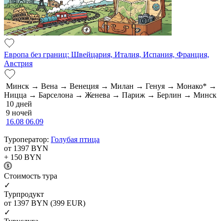
Европа без границ: Швейцария, Италия, Испания, Франция,
Австрия
Минск → Вена → Венеция → Милан → Генуя → Монако* →
Ницца → Барселона → Женева → Париж → Берлин → Минск
10 дней
9 ночей
16.08
06.09
Туроператор:
Голубая птица
от 1397
BYN
+ 150
BYN
Cтоимость тура
✓
Турпродукт
от 1397
BYN
(399 EUR)
✓