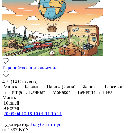
Европейское приключение
4.7
(14 Отзывов)
Минск → Берлин → Париж (2 дня) → Женева → Барселона
→ Ницца → Канны* → Монако* → Венеция → Вена →
Минск
10 дней
9 ночей
20.09
04.10
18.10
01.11
15.11
Туроператор:
Голубая птица
от 1397
BYN