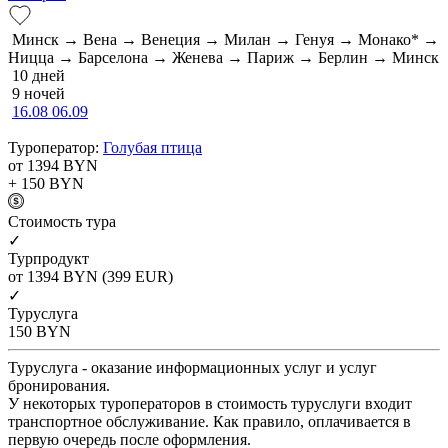
Минск → Вена → Венеция → Милан → Генуя → Монако* →
Ницца → Барселона → Женева → Париж → Берлин → Минск
10 дней
9 ночей
16.08
06.09
Туроператор:
Голубая птица
от 1394
BYN
+ 150
BYN
Cтоимость тура
✓
Турпродукт
от 1394
BYN
(399 EUR)
✓
Туруслуга
150
BYN
Туруслуга - оказание информационных услуг и услуг
бронирования.
У некоторых туроператоров в стоимость туруслуги входит
транспортное обслуживание. Как правило, оплачивается в
первую очередь после оформления.