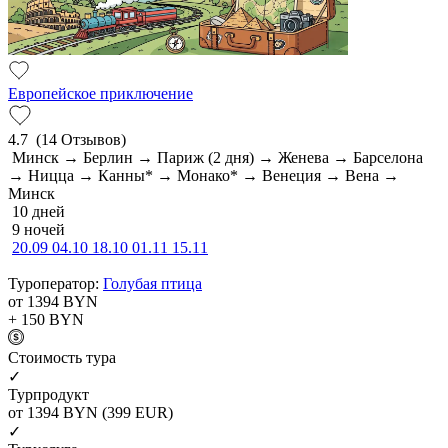
Европейское приключение
4.7
(14 Отзывов)
Минск → Берлин → Париж (2 дня) → Женева → Барселона
→ Ницца → Канны* → Монако* → Венеция → Вена →
Минск
10 дней
9 ночей
20.09
04.10
18.10
01.11
15.11
Туроператор:
Голубая птица
от 1394
BYN
+ 150
BYN
Cтоимость тура
✓
Турпродукт
от 1394
BYN
(399 EUR)
✓