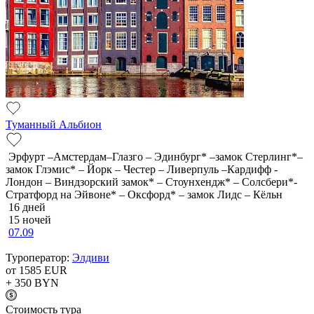
Туманный Альбион
Эрфурт –Амстердам–Глазго – Эдинбург* –замок Стерлинг*–
замок Глэмис* – Йорк – Честер – Ливерпуль –Кардифф -
Лондон – Виндзорский замок* – Стоунхендж* – Солсбери*-
Стратфорд на Эйвоне* – Оксфорд* – замок Лидс – Кёльн
16 дней
15 ночей
07.09
Туроператор:
Элдиви
от 1585
EUR
+ 350
BYN
Cтоимость тура