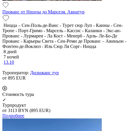
Прованс от Ниццы до Марселя. Авиатур
Ницца – Сен-Поль-де-Ванс - Турет сюр Луп - Канны - Сен-
Тропе - Порт-Гримо - Марсель - Кассис - Каланки - Экс-ан-
Прованс - Лурмарен - Ла Кост - Менерб - Арль- Ле-Бо-Де
Прованс - Карьеры Света - Сен-Реми де Прованс – Авиньон -
Фонтен-де-Воклюз - Иль Сюр Ля Сорг- Ницца
8 дней
7 ночей
13.10
Туроператор:
Дилижанс тур
от 895
EUR
Cтоимость тура
✓
Турпродукт
от 3113
BYN
(895 EUR)
Подробнее