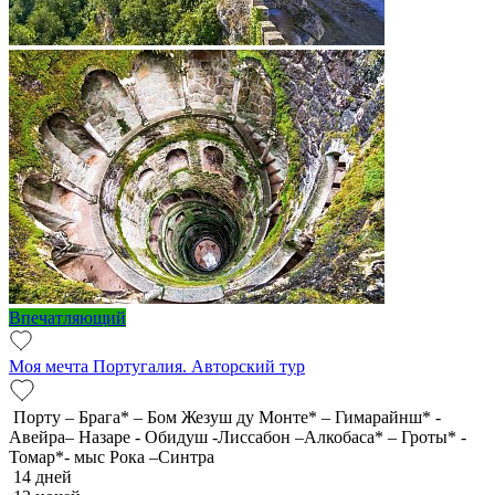
Впечатляющий
Моя мечта Португалия. Авторский тур
Порту – Брага* – Бом Жезуш ду Монте* – Гимарайнш* -
Авейра– Назаре - Обидуш -Лиссабон –Алкобаса* – Гроты* -
Томар*- мыс Рока –Синтра
14 дней