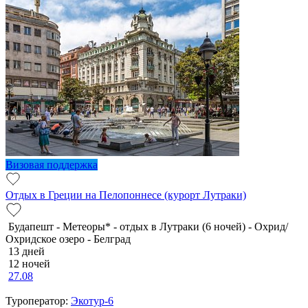
Визовая поддержка
Отдых в Греции на Пелопоннесе (курорт Лутраки)
Будапешт - Метеоры* - отдых в Лутраки (6 ночей) - Охрид/
Охридское озеро - Белград
13 дней
12 ночей
27.08
Туроператор:
Экотур-6