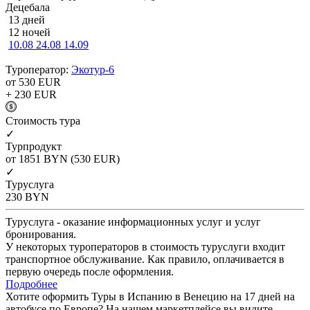
Децебала
13 дней
12 ночей
10.08
24.08
14.09
Туроператор:
Экотур-6
от 530
EUR
+ 230
EUR
Cтоимость тура
✓
Турпродукт
от 1851
BYN
(530 EUR)
✓
Туруслуга
230
BYN
Туруслуга - оказание информационных услуг и услуг
бронирования.
У некоторых туроператоров в стоимость туруслуги входит
транспортное обслуживание. Как правило, оплачивается в
первую очередь после оформления.
Подробнее
Хотите оформить Туры в Испанию в Венецию на 17 дней на
автобусе по Европе? На нашем маркетплейсе вы видите