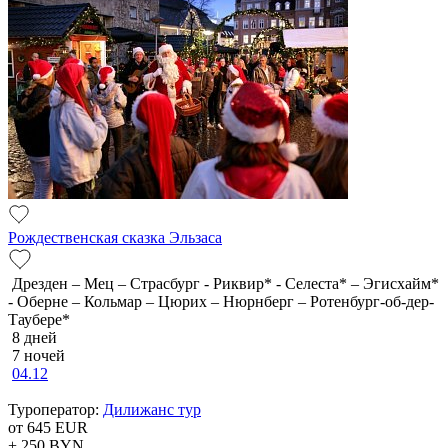
Рождественская сказка Эльзаса
Дрезден – Мец – Страсбург - Риквир* - Селеста* – Эгисхайм*
- Оберне – Кольмар – Цюрих – Нюрнберг – Ротенбург-об-дер-
Таубере*
8 дней
7 ночей
04.12
Туроператор:
Дилижанс тур
от 645
EUR
+ 250
BYN