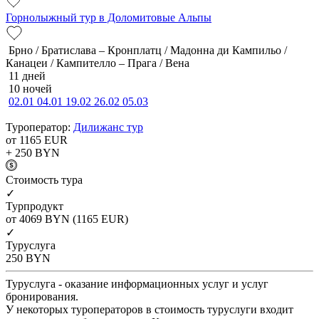
Горнолыжный тур в Доломитовые Альпы
Брно / Братислава – Кронплатц / Мадонна ди Кампильо /
Канацеи / Кампителло – Прага / Вена
11 дней
10 ночей
02.01
04.01
19.02
26.02
05.03
Туроператор:
Дилижанс тур
от 1165
EUR
+ 250
BYN
Cтоимость тура
✓
Турпродукт
от 4069
BYN
(1165 EUR)
✓
Туруслуга
250
BYN
Туруслуга - оказание информационных услуг и услуг
бронирования.
У некоторых туроператоров в стоимость туруслуги входит