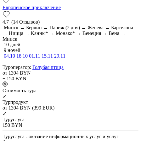
Европейское приключение
4.7
(14 Отзывов)
Минск → Берлин → Париж (2 дня) → Женева → Барселона
→ Ницца → Канны* → Монако* → Венеция → Вена →
Минск
10 дней
9 ночей
04.10
18.10
01.11
15.11
29.11
Туроператор:
Голубая птица
от 1394
BYN
+ 150
BYN
Cтоимость тура
✓
Турпродукт
от 1394
BYN
(399 EUR)
✓
Туруслуга
150
BYN
Туруслуга - оказание информационных услуг и услуг