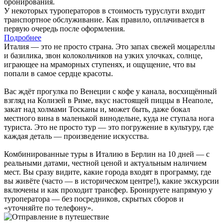
бронирования.
У некоторых туроператоров в стоимость туруслуги входит
транспортное обслуживание. Как правило, оплачивается в
первую очередь после оформления.
Подробнее
Италия — это не просто страна. Это запах свежей моцареллы
и базилика, звон колокольчиков на узких улочках, солнце,
играющее на мраморных ступенях, и ощущение, что вы
попали в самое сердце красоты.
Вас ждёт прогулка по Венеции с кофе у канала, восхищённый
взгляд на Колизей в Риме, вкус настоящей пиццы в Неаполе,
закат над холмами Тосканы и, может быть, даже бокал
местного вина в маленькой винодельне, куда не ступала нога
туриста. Это не просто тур — это погружение в культуру, где
каждая деталь — произведение искусства.
Комбинированные туры в Италию в Берлин на 10 дней — с
реальными датами, честной ценой и актуальным наличием
мест. Вы сразу видите, какие города входят в программу, где
вы живёте (часто — в историческом центре!), какие экскурсии
включены и как проходит трансфер. Бронируете напрямую у
туроператора — без посредников, скрытых сборов и
«уточняйте по телефону».