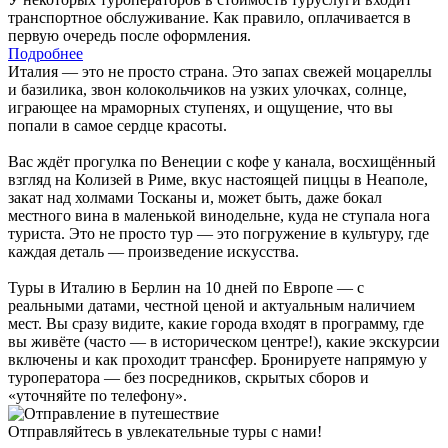
транспортное обслуживание. Как правило, оплачивается в
первую очередь после оформления.
Подробнее
Италия — это не просто страна. Это запах свежей моцареллы
и базилика, звон колокольчиков на узких улочках, солнце,
играющее на мраморных ступенях, и ощущение, что вы
попали в самое сердце красоты.
Вас ждёт прогулка по Венеции с кофе у канала, восхищённый
взгляд на Колизей в Риме, вкус настоящей пиццы в Неаполе,
закат над холмами Тосканы и, может быть, даже бокал
местного вина в маленькой винодельне, куда не ступала нога
туриста. Это не просто тур — это погружение в культуру, где
каждая деталь — произведение искусства.
Туры в Италию в Берлин на 10 дней по Европе — с
реальными датами, честной ценой и актуальным наличием
мест. Вы сразу видите, какие города входят в программу, где
вы живёте (часто — в историческом центре!), какие экскурсии
включены и как проходит трансфер. Бронируете напрямую у
туроператора — без посредников, скрытых сборов и
«уточняйте по телефону».
Отправляйтесь в увлекательные туры с нами!