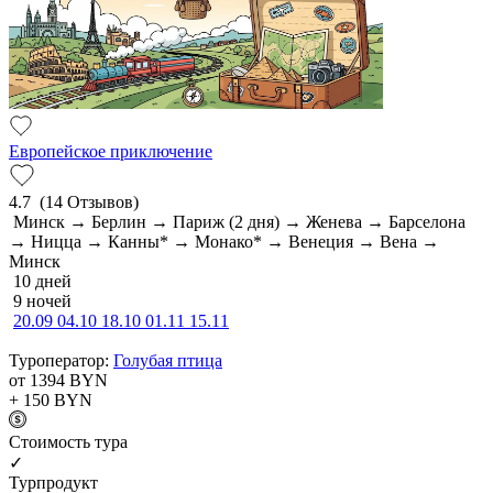
Европейское приключение
4.7
(14 Отзывов)
Минск → Берлин → Париж (2 дня) → Женева → Барселона
→ Ницца → Канны* → Монако* → Венеция → Вена →
Минск
10 дней
9 ночей
20.09
04.10
18.10
01.11
15.11
Туроператор:
Голубая птица
от 1394
BYN
+ 150
BYN
Cтоимость тура
✓
Турпродукт