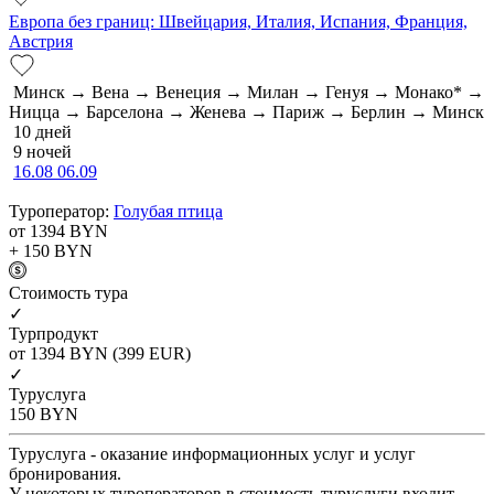
Европа без границ: Швейцария, Италия, Испания, Франция,
Австрия
Минск → Вена → Венеция → Милан → Генуя → Монако* →
Ницца → Барселона → Женева → Париж → Берлин → Минск
10 дней
9 ночей
16.08
06.09
Туроператор:
Голубая птица
от 1394
BYN
+ 150
BYN
Cтоимость тура
✓
Турпродукт
от 1394
BYN
(399 EUR)
✓
Туруслуга
150
BYN
Туруслуга - оказание информационных услуг и услуг
бронирования.
У некоторых туроператоров в стоимость туруслуги входит