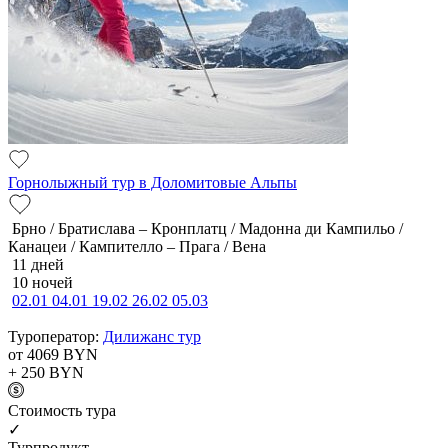
Горнолыжный тур в Доломитовые Альпы
Брно / Братислава – Кронплатц / Мадонна ди Кампильо /
Канацеи / Кампителло – Прага / Вена
11 дней
10 ночей
02.01
04.01
19.02
26.02
05.03
Туроператор:
Дилижанс тур
от 4069
BYN
+ 250
BYN
Cтоимость тура
✓
Турпродукт