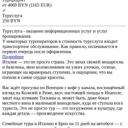
от 4069
BYN
(1165 EUR)
✓
Туруслуга
250
BYN
Туруслуга - оказание информационных услуг и услуг
бронирования.
У некоторых туроператоров в стоимость туруслуги входит
транспортное обслуживание. Как правило, оплачивается в
первую очередь после оформления.
Подробнее
Италия — это не просто страна. Это запах свежей моцареллы
и базилика, звон колокольчиков на узких улочках, солнце,
играющее на мраморных ступенях, и ощущение, что вы
попали в самое сердце красоты.
Вас ждёт прогулка по Венеции с кофе у канала, восхищённый
взгляд на Колизей в Риме, вкус настоящей пиццы в Неаполе,
закат над холмами Тосканы и, может быть, даже бокал
местного вина в маленькой винодельне, куда не ступала нога
туриста. Это не просто тур — это погружение в культуру, где
каждая деталь — произведение искусства.
Семейные туры в Италию в Брно на 11 дней на автобусе — с