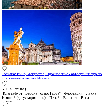
Тоскана: Вино, Искусство, Вдохновение - автобусный тур по
сокровенным местам Италии
5.0
(4 Отзыва)
Клагенфурт - Верона - озеро Гарда* - Флоренция – Лукка -
Кьянти* (дегустация вина) – Пиза* – Венеция – Вена
7 дней