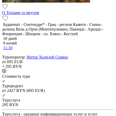
О Тоскане со вкусом
Будапешт - Сентендре* - Грац - регион Кьянти - Сиена -
долина Валь д Орча (Монтепульчано, Пьенца) - Ареццо -
Флоренция - Шопрон - оз. Хевиз - Кестхей
10 дней
9 ночей
11.10
Туроператор:
Интер Холидей Сервис
от 695
EUR
+ 295
BYN
Cтоимость тура
✓
Турпродукт
от 2427
BYN
(695 EUR)
✓
Туруслуга
295
BYN
Туруслуга - оказание информационных услуг и услуг