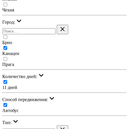
Чехия
Город:
Брно
Канацеи
Прага
Количество дней:
11 дней
Cпособ передвижения:
Автобус
Тип: