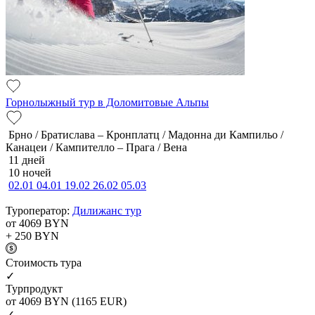
Горнолыжный тур в Доломитовые Альпы
Брно / Братислава – Кронплатц / Мадонна ди Кампильо /
Канацеи / Кампителло – Прага / Вена
11 дней
10 ночей
02.01
04.01
19.02
26.02
05.03
Туроператор:
Дилижанс тур
от 4069
BYN
+ 250
BYN
Cтоимость тура
✓
Турпродукт
от 4069
BYN
(1165 EUR)
✓