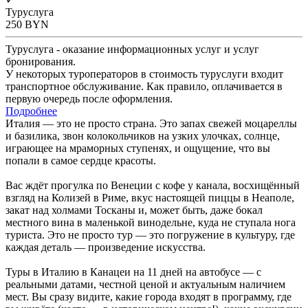
Туруслуга
250
BYN
Туруслуга - оказание информационных услуг и услуг
бронирования.
У некоторых туроператоров в стоимость туруслуги входит
транспортное обслуживание. Как правило, оплачивается в
первую очередь после оформления.
Подробнее
Италия — это не просто страна. Это запах свежей моцареллы
и базилика, звон колокольчиков на узких улочках, солнце,
играющее на мраморных ступенях, и ощущение, что вы
попали в самое сердце красоты.
Вас ждёт прогулка по Венеции с кофе у канала, восхищённый
взгляд на Колизей в Риме, вкус настоящей пиццы в Неаполе,
закат над холмами Тосканы и, может быть, даже бокал
местного вина в маленькой винодельне, куда не ступала нога
туриста. Это не просто тур — это погружение в культуру, где
каждая деталь — произведение искусства.
Туры в Италию в Канацеи на 11 дней на автобусе — с
реальными датами, честной ценой и актуальным наличием
мест. Вы сразу видите, какие города входят в программу, где