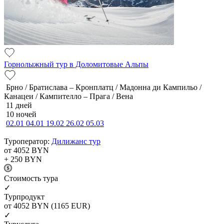
Горнолыжный тур в Доломитовые Альпы
Брно / Братислава – Кронплатц / Мадонна ди Кампильо /
Канацеи / Кампителло – Прага / Вена
11 дней
10 ночей
02.01
04.01
19.02
26.02
05.03
Туроператор:
Дилижанс тур
от 4052
BYN
+ 250
BYN
Cтоимость тура
✓
Турпродукт
от 4052
BYN
(1165 EUR)
✓