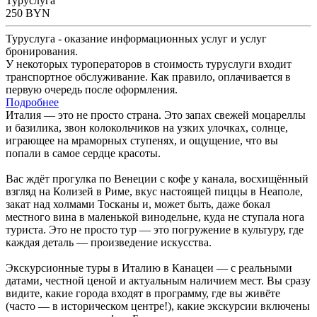
Туруслуга
250
BYN
Туруслуга - оказание информационных услуг и услуг
бронирования.
У некоторых туроператоров в стоимость туруслуги входит
транспортное обслуживание. Как правило, оплачивается в
первую очередь после оформления.
Подробнее
Италия — это не просто страна. Это запах свежей моцареллы
и базилика, звон колокольчиков на узких улочках, солнце,
играющее на мраморных ступенях, и ощущение, что вы
попали в самое сердце красоты.
Вас ждёт прогулка по Венеции с кофе у канала, восхищённый
взгляд на Колизей в Риме, вкус настоящей пиццы в Неаполе,
закат над холмами Тосканы и, может быть, даже бокал
местного вина в маленькой винодельне, куда не ступала нога
туриста. Это не просто тур — это погружение в культуру, где
каждая деталь — произведение искусства.
Экскурсионные туры в Италию в Канацеи — с реальными
датами, честной ценой и актуальным наличием мест. Вы сразу
видите, какие города входят в программу, где вы живёте
(часто — в историческом центре!), какие экскурсии включены