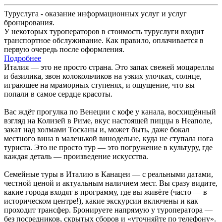
Туруслуга - оказание информационных услуг и услуг
бронирования.
У некоторых туроператоров в стоимость туруслуги входит
транспортное обслуживание. Как правило, оплачивается в
первую очередь после оформления.
Подробнее
Италия — это не просто страна. Это запах свежей моцареллы
и базилика, звон колокольчиков на узких улочках, солнце,
играющее на мраморных ступенях, и ощущение, что вы
попали в самое сердце красоты.
Вас ждёт прогулка по Венеции с кофе у канала, восхищённый
взгляд на Колизей в Риме, вкус настоящей пиццы в Неаполе,
закат над холмами Тосканы и, может быть, даже бокал
местного вина в маленькой винодельне, куда не ступала нога
туриста. Это не просто тур — это погружение в культуру, где
каждая деталь — произведение искусства.
Семейные туры в Италию в Канацеи — с реальными датами,
честной ценой и актуальным наличием мест. Вы сразу видите,
какие города входят в программу, где вы живёте (часто — в
историческом центре!), какие экскурсии включены и как
проходит трансфер. Бронируете напрямую у туроператора —
без посредников, скрытых сборов и «уточняйте по телефону».