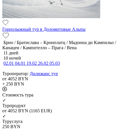
Горнолыжный тур в Доломитовые Альпы
Брно / Братислава – Кронплатц / Мадонна ди Кампильо /
Канацеи / Кампителло – Прага / Вена
11 дней
10 ночей
02.01
04.01
19.02
26.02
05.03
Туроператор:
Дилижанс тур
от 4052
BYN
+ 250
BYN
Cтоимость тура
✓
Турпродукт
от 4052
BYN
(1165 EUR)
✓
Туруслуга
250
BYN