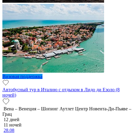
Визовая поддержка
Автобусный тур в Италию с отдыхом в Лидо ди Езоло (8
ночей)
Вена – Венеция – Шопинг Аутлет Центр Новента-Ди-Пьяве –
Грац
12 дней
11 ночей
28.08