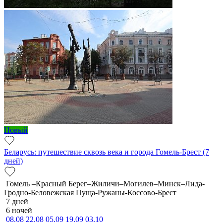
Новый
Беларусь: путешествие сквозь века и города Гомель-Брест (7
дней)
Гомель –Красный Берег–Жиличи–Могилев–Минск–Лида-
Гродно-Беловежская Пуща-Ружаны-Коссово-Брест
7 дней
6 ночей
08.08
22.08
05.09
19.09
03.10