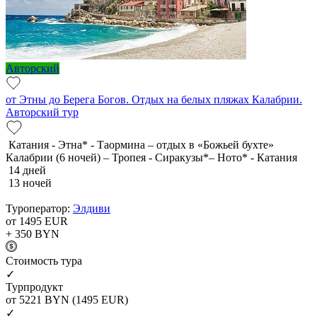
Авторский
от Этны до Берега Богов. Отдых на белых пляжах Калабрии.
Авторский тур
Катания - Этна* - Таормина – отдых в «Божьей бухте»
Калабрии (6 ночей) – Тропея - Сиракузы*– Ното* - Катания
14 дней
13 ночей
Туроператор:
Элдиви
от 1495
EUR
+ 350
BYN
Cтоимость тура
✓
Турпродукт
от 5221
BYN
(1495 EUR)
✓