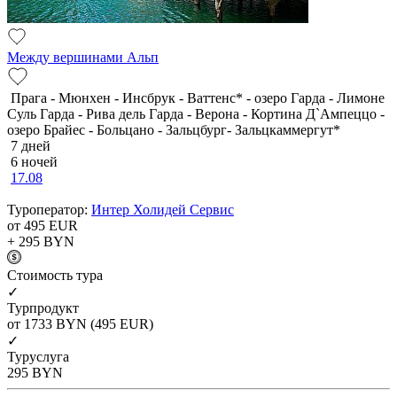
Между вершинами Альп
Прага - Мюнхен - Инсбрук - Ваттенс* - озеро Гарда - Лимоне
Суль Гарда - Рива дель Гарда - Верона - Кортина Д`Ампеццо -
озеро Брайес - Больцано - Зальцбург- Зальцкаммергут*
7 дней
6 ночей
17.08
Туроператор:
Интер Холидей Сервис
от 495
EUR
+ 295
BYN
Cтоимость тура
✓
Турпродукт
от 1733
BYN
(495 EUR)
✓
Туруслуга
295
BYN