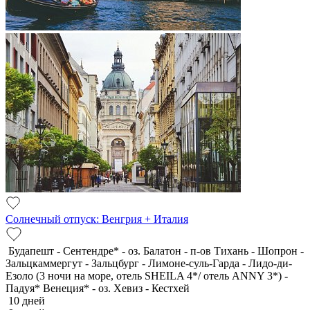
Солнечный отпуск: Венгрия + Италия
Будапешт - Сентендре* - оз. Балатон - п-ов Тихань - Шопрон -
Зальцкаммергут - Зальцбург - Лимоне-суль-Гарда - Лидо-ди-
Езоло (3 ночи на море, отель SHEILA 4*/ отель ANNY 3*) -
Падуя* Венеция* - оз. Хевиз - Кестхей
10 дней