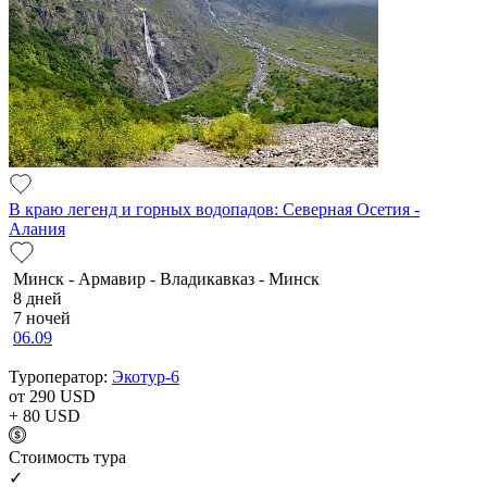
В краю легенд и горных водопадов: Северная Осетия -
Алания
Минск - Армавир - Владикавказ - Минск
8 дней
7 ночей
06.09
Туроператор:
Экотур-6
от 290
USD
+ 80
USD
Cтоимость тура
✓