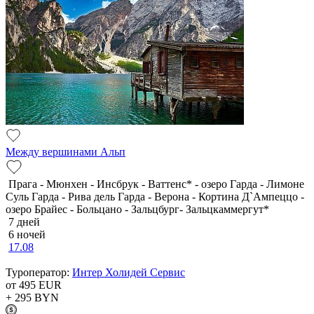
Между вершинами Альп
Прага - Мюнхен - Инсбрук - Ваттенс* - озеро Гарда - Лимоне
Суль Гарда - Рива дель Гарда - Верона - Кортина Д`Ампеццо -
озеро Брайес - Больцано - Зальцбург- Зальцкаммергут*
7 дней
6 ночей
17.08
Туроператор:
Интер Холидей Сервис
от 495
EUR
+ 295
BYN