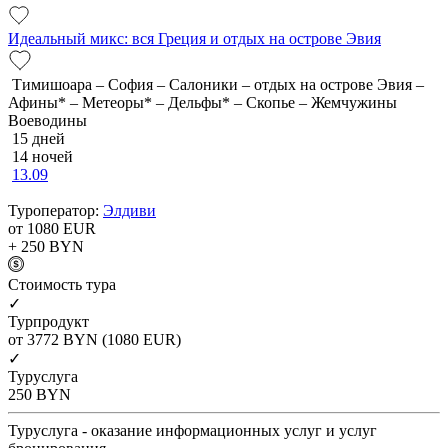
Идеальный микс: вся Греция и отдых на острове Эвия
Тимишоара – София – Салоники – отдых на острове Эвия –
Афины* – Метеоры* – Дельфы* – Скопье – Жемчужины
Воеводины
15 дней
14 ночей
13.09
Туроператор:
Элдиви
от 1080
EUR
+ 250
BYN
Cтоимость тура
✓
Турпродукт
от 3772
BYN
(1080 EUR)
✓
Туруслуга
250
BYN
Туруслуга - оказание информационных услуг и услуг