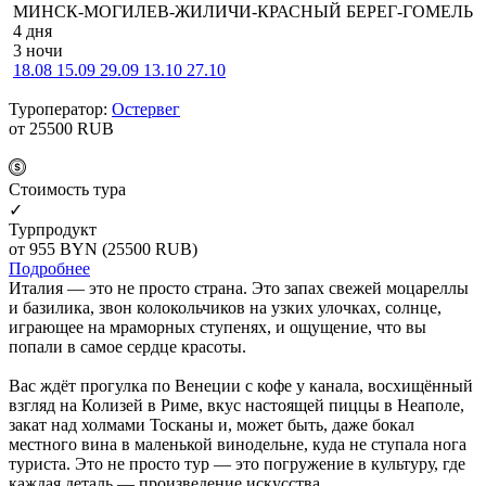
МИНСК-МОГИЛЕВ-ЖИЛИЧИ-КРАСНЫЙ БЕРЕГ-ГОМЕЛЬ
4 дня
3 ночи
18.08
15.09
29.09
13.10
27.10
Туроператор:
Остервег
от 25500
RUB
Cтоимость тура
✓
Турпродукт
от 955
BYN
(25500 RUB)
Подробнее
Италия — это не просто страна. Это запах свежей моцареллы
и базилика, звон колокольчиков на узких улочках, солнце,
играющее на мраморных ступенях, и ощущение, что вы
попали в самое сердце красоты.
Вас ждёт прогулка по Венеции с кофе у канала, восхищённый
взгляд на Колизей в Риме, вкус настоящей пиццы в Неаполе,
закат над холмами Тосканы и, может быть, даже бокал
местного вина в маленькой винодельне, куда не ступала нога
туриста. Это не просто тур — это погружение в культуру, где
каждая деталь — произведение искусства.