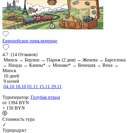
Европейское приключение
4.7
(14 Отзывов)
Минск → Берлин → Париж (2 дня) → Женева → Барселона
→ Ницца → Канны* → Монако* → Венеция → Вена →
Минск
10 дней
9 ночей
04.10
18.10
01.11
15.11
29.11
Туроператор:
Голубая птица
от 1394
BYN
+ 150
BYN
Cтоимость тура
✓
Турпродукт