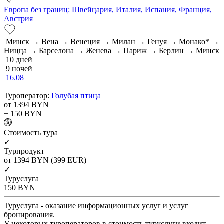
Европа без границ: Швейцария, Италия, Испания, Франция,
Австрия
Минск → Вена → Венеция → Милан → Генуя → Монако* →
Ницца → Барселона → Женева → Париж → Берлин → Минск
10 дней
9 ночей
16.08
Туроператор:
Голубая птица
от 1394
BYN
+ 150
BYN
Cтоимость тура
✓
Турпродукт
от 1394
BYN
(399 EUR)
✓
Туруслуга
150
BYN
Туруслуга - оказание информационных услуг и услуг
бронирования.
У некоторых туроператоров в стоимость туруслуги входит