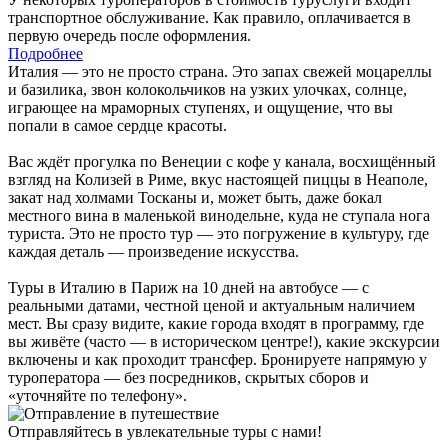
транспортное обслуживание. Как правило, оплачивается в
первую очередь после оформления.
Подробнее
Италия — это не просто страна. Это запах свежей моцареллы
и базилика, звон колокольчиков на узких улочках, солнце,
играющее на мраморных ступенях, и ощущение, что вы
попали в самое сердце красоты.
Вас ждёт прогулка по Венеции с кофе у канала, восхищённый
взгляд на Колизей в Риме, вкус настоящей пиццы в Неаполе,
закат над холмами Тосканы и, может быть, даже бокал
местного вина в маленькой винодельне, куда не ступала нога
туриста. Это не просто тур — это погружение в культуру, где
каждая деталь — произведение искусства.
Туры в Италию в Париж на 10 дней на автобусе — с
реальными датами, честной ценой и актуальным наличием
мест. Вы сразу видите, какие города входят в программу, где
вы живёте (часто — в историческом центре!), какие экскурсии
включены и как проходит трансфер. Бронируете напрямую у
туроператора — без посредников, скрытых сборов и
«уточняйте по телефону».
Отправляйтесь в увлекательные туры с нами!