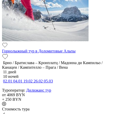
Горнолыжный тур в Доломитовые Альпы
Брно / Братислава – Кронплатц / Мадонна ди Кампильо /
Канацеи / Кампителло – Прага / Вена
11 дней
10 ночей
02.01
04.01
19.02
26.02
05.03
Туроператор:
Дилижанс тур
от 4069
BYN
+ 250
BYN
Cтоимость тура
✓