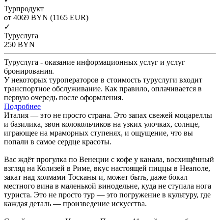
Турпродукт
от 4069
BYN
(1165 EUR)
✓
Туруслуга
250
BYN
Туруслуга - оказание информационных услуг и услуг
бронирования.
У некоторых туроператоров в стоимость туруслуги входит
транспортное обслуживание. Как правило, оплачивается в
первую очередь после оформления.
Подробнее
Италия — это не просто страна. Это запах свежей моцареллы
и базилика, звон колокольчиков на узких улочках, солнце,
играющее на мраморных ступенях, и ощущение, что вы
попали в самое сердце красоты.
Вас ждёт прогулка по Венеции с кофе у канала, восхищённый
взгляд на Колизей в Риме, вкус настоящей пиццы в Неаполе,
закат над холмами Тосканы и, может быть, даже бокал
местного вина в маленькой винодельне, куда не ступала нога
туриста. Это не просто тур — это погружение в культуру, где
каждая деталь — произведение искусства.