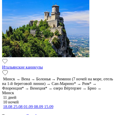
Итальянские каникулы
Минск → Вена → Болонья → Римини (7 ночей на море, отель
на 1-й береговой линии) → Сан-Марино* → Рим* →
Флоренция* → Венеция* → озеро Вёртерзее → Брно →
Минск
11 дней
10 ночей
18.08
25.08
01.09
08.09
15.09