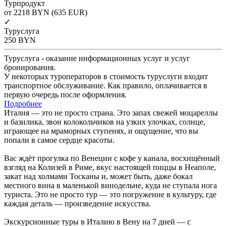
Турпродукт
от 2218
BYN
(635 EUR)
✓
Туруслуга
250
BYN
Туруслуга - оказание информационных услуг и услуг
бронирования.
У некоторых туроператоров в стоимость туруслуги входит
транспортное обслуживание. Как правило, оплачивается в
первую очередь после оформления.
Подробнее
Италия — это не просто страна. Это запах свежей моцареллы
и базилика, звон колокольчиков на узких улочках, солнце,
играющее на мраморных ступенях, и ощущение, что вы
попали в самое сердце красоты.
Вас ждёт прогулка по Венеции с кофе у канала, восхищённый
взгляд на Колизей в Риме, вкус настоящей пиццы в Неаполе,
закат над холмами Тосканы и, может быть, даже бокал
местного вина в маленькой винодельне, куда не ступала нога
туриста. Это не просто тур — это погружение в культуру, где
каждая деталь — произведение искусства.
Экскурсионные туры в Италию в Вену на 7 дней — с