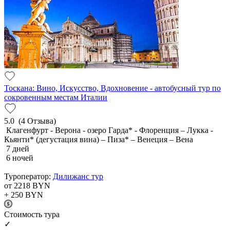
Тоскана: Вино, Искусство, Вдохновение - автобусный тур по
сокровенным местам Италии
5.0
(4 Отзыва)
Клагенфурт - Верона - озеро Гарда* - Флоренция – Лукка -
Кьянти* (дегустация вина) – Пиза* – Венеция – Вена
7 дней
6 ночей
Туроператор:
Дилижанс тур
от 2218
BYN
+ 250
BYN
Cтоимость тура
✓